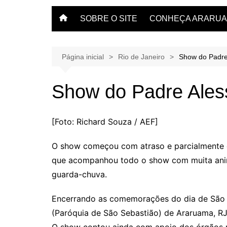
SOBRE O SITE
CONHEÇA ARARU
O que fazer em Arar
Veja dicas aqui.
Página inicial
Rio de Janeiro
Show do Padr
Show do Padre Ale
[Foto: Richard Souza / AEF]
O show começou com atraso e parcialmente d
que acompanhou todo o show com muita ani
guarda-chuva.
Encerrando as comemorações do dia de São Se
(Paróquia de São Sebastião) de Araruama, RJ,