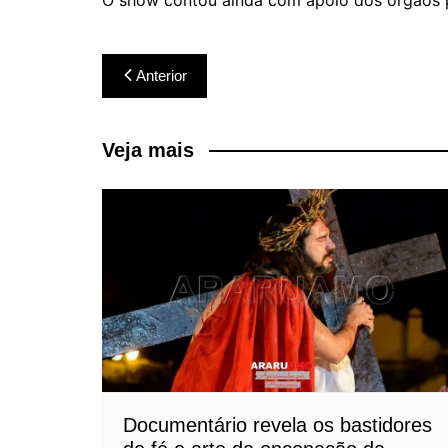
O show contou ainda com apoio dos órgãos p
Navegação
Anterior
de
Post
Veja mais
Documentário revela os bastidores