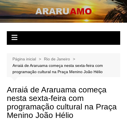
Ir
para
ARARUAMO
O website apaixonado por Araruama!
o
conteúdo
Página inicial
Rio de Janeiro
Arraiá de Araruama começa nesta sexta-feira com
programação cultural na Praça Menino João Hélio
Arraiá de Araruama começa
nesta sexta-feira com
programação cultural na Praça
Menino João Hélio