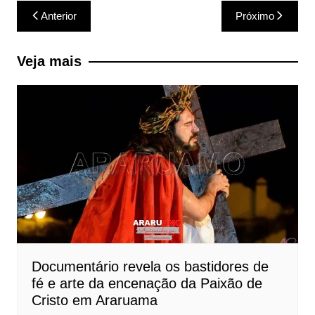
Navegação
Anterior
Próximo
de
Post
Veja mais
Documentário revela os bastidores de
fé e arte da encenação da Paixão de
Cristo em Araruama