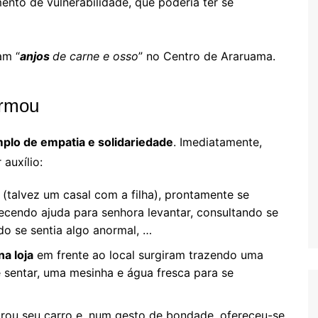
nto de vulnerabilidade, que poderia ter se
am “
anjos
de carne e osso
” no Centro de Araruama.
ormou
plo de empatia e solidariedade
. Imediatamente,
auxílio:
(talvez um casal com a filha), prontamente se
ecendo ajuda para senhora levantar, consultando se
o se sentia algo anormal, …
a loja
em frente ao local surgiram trazendo uma
 sentar, uma mesinha e água fresca para se
rou seu carro e, num gesto de bondade, ofereceu-se