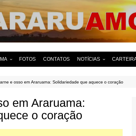
ARARUAMO
AMA
FOTOS
CONTATOS
NOTÍCIAS
CARTEIRA
uama?
NOTÍCIAS DE ARARUAMA
carne e osso em Araruama: Solidariedade que aquece o coração
sso em Araruama:
quece o coração