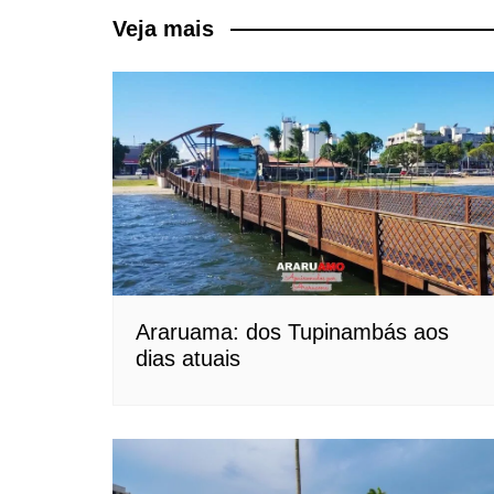
Post
Veja mais
Araruama: dos Tupinambás aos
dias atuais