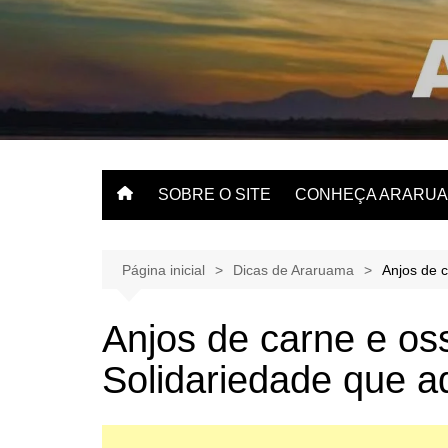
Ir
para
o
O website apaixonado por Araruama!
conteúdo
SOBRE O SITE
CONHEÇA ARARU
O que fazer em Arar
Veja dicas aqui.
Página inicial
Dicas de Araruama
Anjos de 
Anjos de carne e o
Solidariedade que a