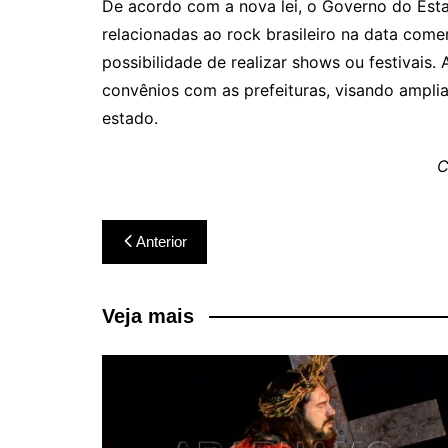
De acordo com a nova lei, o Governo do Esta
relacionadas ao rock brasileiro na data come
possibilidade de realizar shows ou festivais. 
convênios com as prefeituras, visando ampli
estado.
C
Navegação
Anterior
de
Post
Veja mais