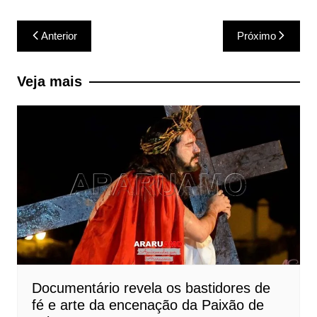
Navegação
Anterior
Próximo
de
Post
Veja mais
Documentário revela os bastidores de
fé e arte da encenação da Paixão de