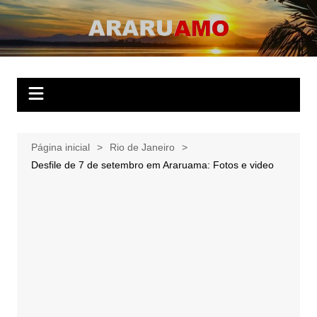
Ir
para
ARARUAMO
O website apaixonado por Araruama!
o
conteúdo
Página inicial
Rio de Janeiro
Desfile de 7 de setembro em Araruama: Fotos e video