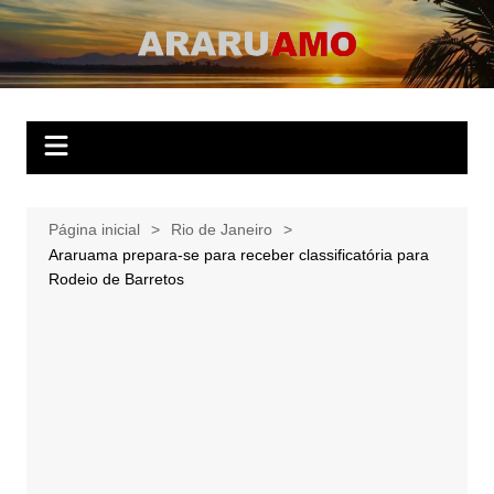
Ir
para
ARARUAMO
O website apaixonado por Araruama!
o
conteúdo
Página inicial
Rio de Janeiro
Araruama prepara-se para receber classificatória para
Rodeio de Barretos