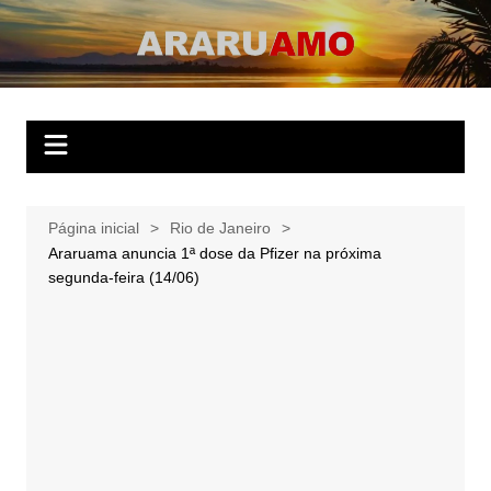
Ir
para
ARARUAMO
O website apaixonado por Araruama!
o
conteúdo
Página inicial
Rio de Janeiro
Araruama anuncia 1ª dose da Pfizer na próxima
segunda-feira (14/06)