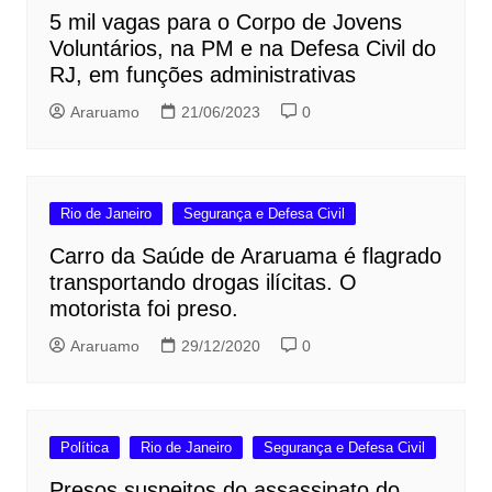
5 mil vagas para o Corpo de Jovens
Voluntários, na PM e na Defesa Civil do
RJ, em funções administrativas
Araruamo
21/06/2023
0
Rio de Janeiro
Segurança e Defesa Civil
Carro da Saúde de Araruama é flagrado
transportando drogas ilícitas. O
motorista foi preso.
Araruamo
29/12/2020
0
Política
Rio de Janeiro
Segurança e Defesa Civil
Presos suspeitos do assassinato do