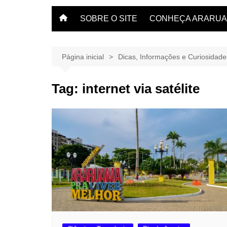
SOBRE O SITE
CONHEÇA ARARU
O que fazer em Arar
Veja dicas aqui.
Página inicial
Dicas, Informações e Curiosidad
Tag:
internet via satélite