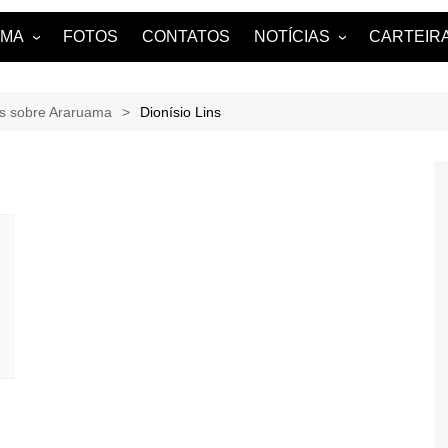
AMA
FOTOS
CONTATOS
NOTÍCIAS
CARTEIRA
uama?
NOTÍCIAS DE ARARUAMA
es sobre Araruama
Dionísio Lins