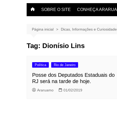
SOBRE O SITE
CONHEÇA ARARU
O que fazer em Arar
Veja dicas aqui.
Página inicial
Dicas, Informações e Curiosidad
Tag:
Dionísio Lins
Política
Rio de Janeiro
Posse dos Deputados Estaduais do
RJ será na tarde de hoje.
Araruamo
01/02/2019