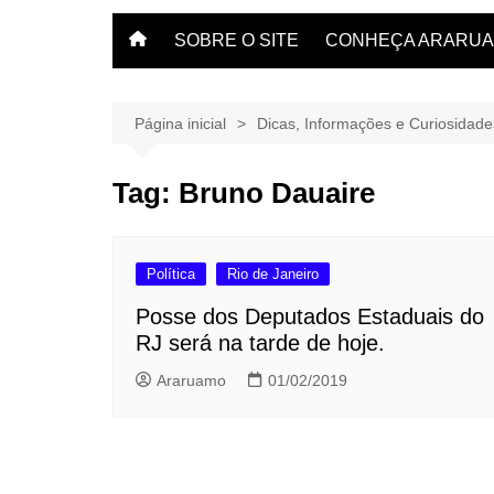
SOBRE O SITE
CONHEÇA ARARU
O que fazer em Arar
Veja dicas aqui.
Página inicial
Dicas, Informações e Curiosidad
Tag:
Bruno Dauaire
Política
Rio de Janeiro
Posse dos Deputados Estaduais do
RJ será na tarde de hoje.
Araruamo
01/02/2019