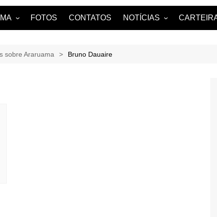
AMA
FOTOS
CONTATOS
NOTÍCIAS
CARTEIRA
uama?
NOTÍCIAS DE ARARUAMA
es sobre Araruama
Bruno Dauaire