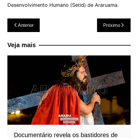
Desenvolvimento Humano (Setid) de Araruama.
Navegação
Anterior
Próximo
de
Post
Veja mais
Documentário revela os bastidores de