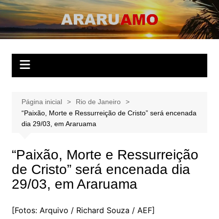
Ir
para
ARARUAMO
O website apaixonado por Araruama!
o
conteúdo
Página inicial
Rio de Janeiro
“Paixão, Morte e Ressurreição de Cristo” será encenada
dia 29/03, em Araruama
“Paixão, Morte e Ressurreição
de Cristo” será encenada dia
29/03, em Araruama
[Fotos: Arquivo / Richard Souza / AEF]