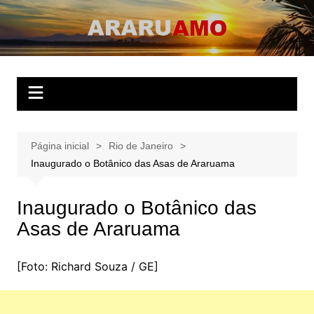
Ir
para
ARARUAMO
O website apaixonado por Araruama!
o
conteúdo
Página inicial
Rio de Janeiro
Inaugurado o Botânico das Asas de Araruama
Inaugurado o Botânico das
Asas de Araruama
[Foto: Richard Souza / GE]