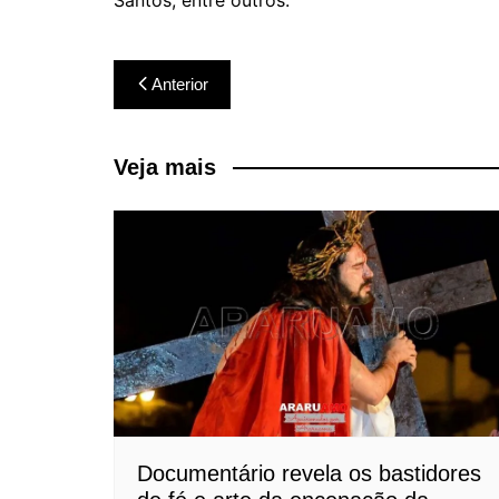
Santos, entre outros.
Navegação
Anterior
de
Post
Veja mais
Documentário revela os bastidores