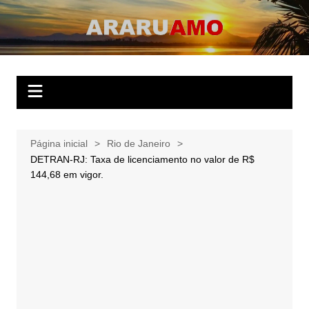
Ir
para
ARARUAMO
O website apaixonado por Araruama!
o
conteúdo
Página inicial
Rio de Janeiro
DETRAN-RJ: Taxa de licenciamento no valor de R$
144,68 em vigor.