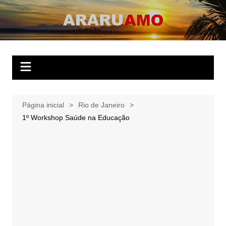
Ir
para
ARARUAMO
O website apaixonado por Araruama!
o
conteúdo
Página inicial
Rio de Janeiro
1º Workshop Saúde na Educação