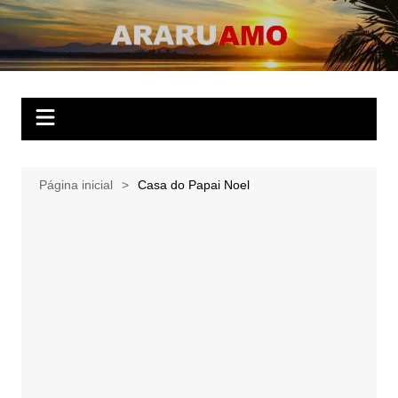
Ir
para
ARARUAMO
O website apaixonado por Araruama!
o
conteúdo
Página inicial
Casa do Papai Noel